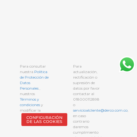
Para consultar
Para
nuestra
Política
actualización,
de Protección de
rectificación o
Datos
supresión de
Personales
,
datos por favor
nuestros
contactar al
Términos y
018000112898
condiciones
y
o
modificar la
servicioalcliente@derco.com.co
,
en caso
CONFIGURACIÓN
DE LAS COOKIES
contrario
daremos
.
cumplimiento