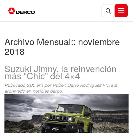
Abrir búsqueda
Abrir
Archivo Mensual::
noviembre
2018
Suzuki Jimny, la reinvención
más “Chic” del 4×4
Publicado
5:00 am
por
Ruben Dario Rodriguez Mora
&
archivado en
noticias derco
.