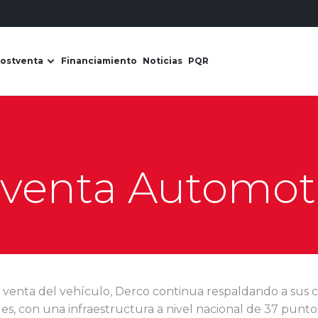
ostventa
Financiamiento
Noticias
PQR
s Derco
ir submenú de Líneas de negocio
Abrir submenú de Postventa
venta Automotr
 venta del vehículo, Derco continua respaldando a sus 
es, con una infraestructura a nivel nacional de 37 punto