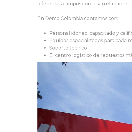
diferentes campos como son el mantenimi
En Derco Colombia contamos con:
Personal idóneo, capacitado y calif
Equipos especializados para cada 
Soporte técnico
El centro logístico de repuestos 