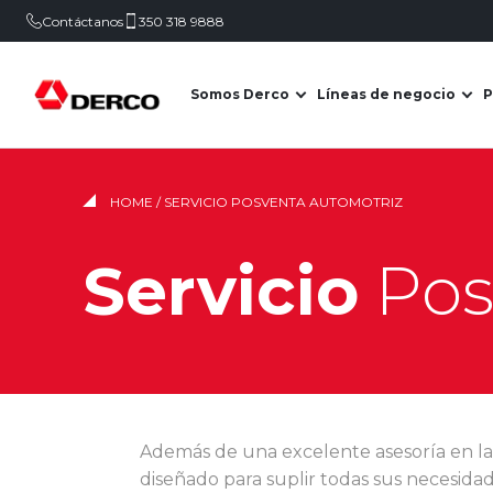
Contáctanos
350 318 9888
Somos Derco
Líneas de negocio
P
Abrir submenú de Somo
Abr
HOME
/ SERVICIO POSVENTA AUTOMOTRIZ
Servicio
Pos
Además de una excelente asesoría en la
diseñado para suplir todas sus necesidad