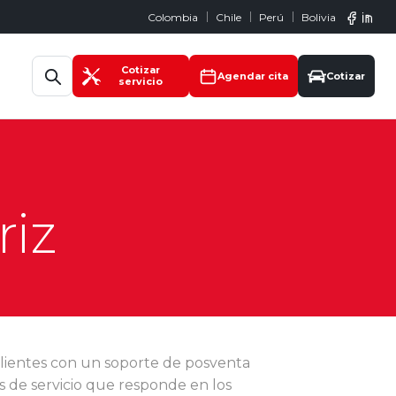
Colombia
Chile
Perú
Bolivia
Abrir búsqueda
Cotizar
Agendar cita
Cotizar
servicio
iz
clientes con un soporte de posventa
s de servicio que responde en los