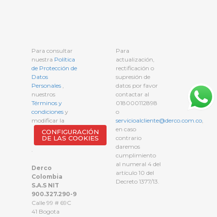
Para consultar
Para
nuestra
Política
actualización,
de Protección de
rectificación o
Datos
supresión de
Personales
,
datos por favor
nuestros
contactar al
Términos y
018000112898
condiciones
y
o
modificar la
servicioalcliente@derco.com.co
,
en caso
CONFIGURACIÓN
DE LAS COOKIES
contrario
daremos
.
cumplimiento
al numeral 4 del
Derco
artículo 10 del
Colombia
Decreto 1377/13.
S.A.S NIT
900.327.290-9
Calle 99 # 69C
41 Bogota