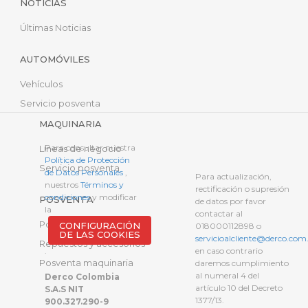
NOTICIAS
Últimas Noticias
AUTOMÓVILES
Vehículos
Servicio posventa
MAQUINARIA
Para consultar nuestra
Líneas de negocio
Política de Protección
Servicio posventa
de Datos Personales
,
Para actualización,
nuestros
Términos y
rectificación o supresión
condiciones
y modificar
POSVENTA
de datos por favor
la
contactar al
Posventa automotriz
CONFIGURACIÓN
018000112898 o
DE LAS COOKIES
servicioalcliente@derco.com
Repuestos y accesorios
.
en caso contrario
Posventa maquinaria
daremos cumplimiento
al numeral 4 del
Derco Colombia
artículo 10 del Decreto
S.A.S NIT
1377/13.
900.327.290-9