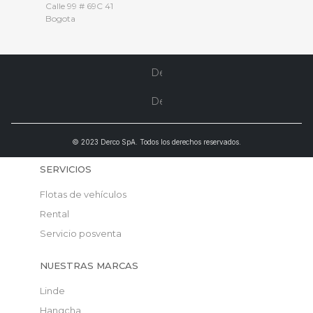
Calle 99 # 69C 41
Bogota
© 2023 Derco SpA. Todos los derechos reservados.
SERVICIOS
Flotas de vehículos
Rental
Servicio posventa
NUESTRAS MARCAS
Linde
Hangcha