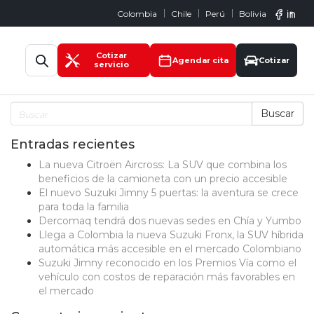
Colombia
Chile
Perú
Bolivia
Abrir búsqueda
Cotizar
Agendar cita
Cotizar
servicio
Buscar
Entradas recientes
La nueva Citroën Aircross: La SUV que combina los
beneficios de la camioneta con un precio accesible
El nuevo Suzuki Jimny 5 puertas: la aventura se crece
para toda la familia
Dercomaq tendrá dos nuevas sedes en Chía y Yumbo
Llega a Colombia la nueva Suzuki Fronx, la SUV híbrida
automática más accesible en el mercado Colombiano
Suzuki Jimny reconocido en los Premios Vía como el
vehículo con costos de reparación más favorables en
el mercado