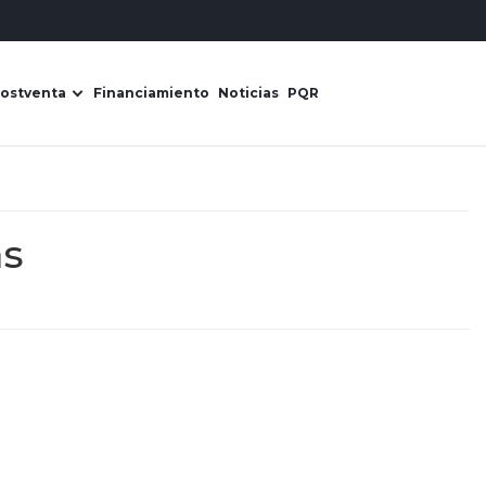
ostventa
Financiamiento
Noticias
PQR
s Derco
ir submenú de Líneas de negocio
Abrir submenú de Postventa
as