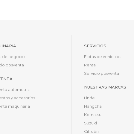
INARIA
SERVICIOS
s de negocio
Flotas de vehículos
cio posventa
Rental
Servicio posventa
VENTA
NUESTRAS MARCAS
nta automotriz
stos y accesorios
Linde
nta maquinaria
Hangcha
Komatsu
Suzuki
Citroën