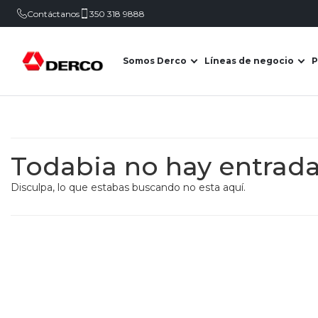
Contáctanos
350 318 9888
Somos Derco
Líneas de negocio
P
Abrir submenú de Somo
Abr
Todabia no hay entrad
Disculpa, lo que estabas buscando no esta aquí.