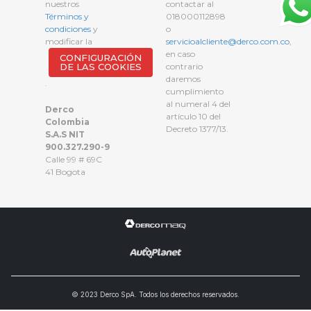
nuestros
contactar al
Términos y
018000112898
condiciones
y
o
modificar la
servicioalcliente@derco.com.co
,
en caso
CONFIGURACIÓN
DE LAS COOKIES
contrario
daremos
.
cumplimiento
al numeral 4 del
Derco
artículo 10 del
Colombia
Decreto 1377/13.
S.A.S NIT
900.327.290-9
Calle 99 # 69C
41 Bogota
© 2023 Derco SpA. Todos los derechos reservados.