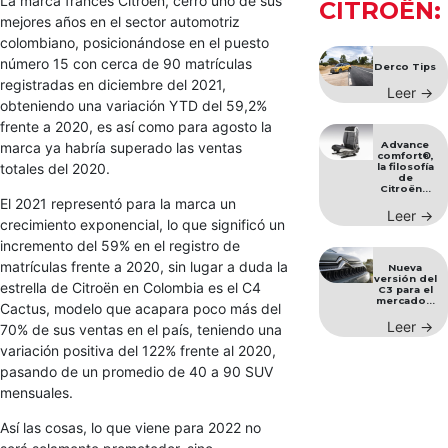
La marca francés Citroën, cerró uno de sus
CITROËN:
mejores años en el sector automotriz
colombiano, posicionándose en el puesto
número 15 con cerca de 90 matrículas
Derco Tips
registradas en diciembre del 2021,
Leer →
obteniendo una variación YTD del 59,2%
frente a 2020, es así como para agosto la
marca ya habría superado las ventas
Advance
comfort®,
totales del 2020.
la filosofía
de
Citroën...
El 2021 representó para la marca un
Leer →
crecimiento exponencial, lo que significó un
incremento del 59% en el registro de
matrículas frente a 2020, sin lugar a duda la
Nueva
versión del
estrella de Citroën en Colombia es el C4
C3 para el
mercado...
Cactus, modelo que acapara poco más del
Leer →
70% de sus ventas en el país, teniendo una
variación positiva del 122% frente al 2020,
pasando de un promedio de 40 a 90 SUV
mensuales.
Así las cosas, lo que viene para 2022 no