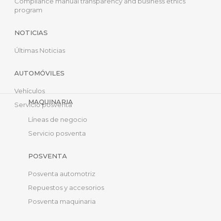
Compliance manual transparency and business ethics
program
NOTICIAS
Últimas Noticias
AUTOMÓVILES
Vehículos
MAQUINARIA
Servicio posventa
Líneas de negocio
Servicio posventa
POSVENTA
Posventa automotriz
Repuestos y accesorios
Posventa maquinaria