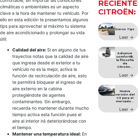
confortable, sin importar las condiciones
RECIENTE
climáticas o ambientales es un aspecto
CITROËN:
clave a la hora de mantener tu vehículo. Por
ello en esta edición te presentamos algunos
tips para aprovechar al máximo tu sistema
Derco Tips
de aire acondicionado y prolongar su vida
Leer →
útil:
Calidad del aire:
Si en alguno de tus
Advance
trayectos notas que la calidad de aire
comfort®,
la filosofía
que ingresa desde el exterior a tu
de
Citroën...
vehículo no es la mejor, activa la
Leer →
función de recirculación de aire, esto
te permitirá bloquear el ingreso de
aire externo en la cabina
Nueva
protegiéndote de agentes
versión del
C3 para el
contaminantes. Sin embargo,
mercado...
recuerda no mantener durante mucho
Leer →
tiempo activa esta función pues el
aire al interior irá deteriorándose con
el tiempo.
Mantener una temperatura ideal:
En