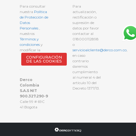
Para consultar
Para
nuestra
Política
actualización,
de Protección de
rectificación o
Datos
supresión de
Personales
,
datos por favor
nuestros
contactar al
Términos y
018000112898
condiciones
y
o
modificar la
servicioalcliente@derco.com.co
,
en caso
CONFIGURACIÓN
DE LAS COOKIES
contrario
daremos
.
cumplimiento
al numeral 4 del
Derco
artículo 10 del
Colombia
Decreto 1377/13.
S.A.S NIT
900.327.290-9
Calle 99 # 69C
41 Bogota