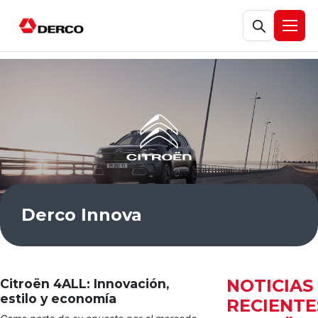
Abrir búsqueda
Abrir
Derco Innova
NOTICIAS
Citroën 4ALL: Innovación,
estilo y economía
RECIENTE