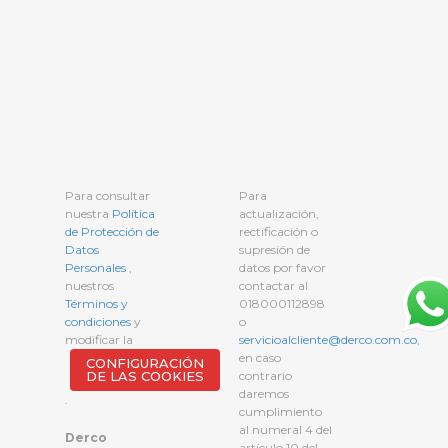
Para consultar
Para
nuestra
Política
actualización,
de Protección de
rectificación o
Datos
supresión de
Personales
,
datos por favor
nuestros
contactar al
Términos y
018000112898
condiciones
y
o
modificar la
servicioalcliente@derco.com.co
,
en caso
CONFIGURACIÓN
DE LAS COOKIES
contrario
daremos
.
cumplimiento
al numeral 4 del
Derco
artículo 10 del