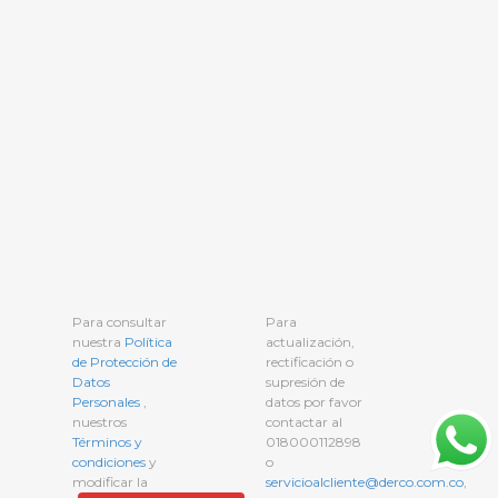
Para consultar
Para
nuestra
Política
actualización,
de Protección de
rectificación o
Datos
supresión de
Personales
,
datos por favor
nuestros
contactar al
Términos y
018000112898
condiciones
y
o
modificar la
servicioalcliente@derco.com.co
,