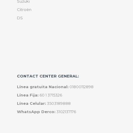
Suzuki
Citroën
DS
CONTACT CENTER GENERAL:
Línea gratuita Nacional:
01800112898
Línea Fija:
60 1 3715326
Línea Celular:
3503189888
WhatsApp Derco:
3102137176