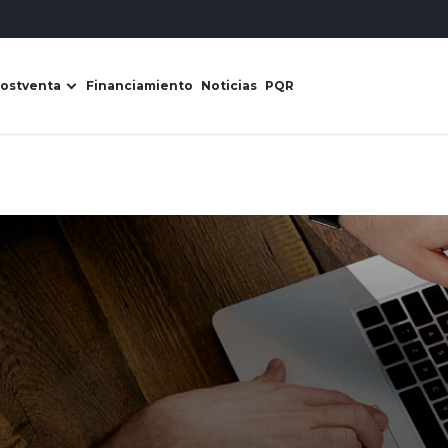
ostventa
Financiamiento
Noticias
PQR
s Derco
ir submenú de Líneas de negocio
Abrir submenú de Postventa