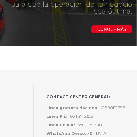
para que la operación de tu negocio
sea óptima.
CONOCE MÁS
CONTACT CENTER GENERAL:
Línea gratuita Nacional:
01800112898
Línea Fija:
60 1 3715326
Línea Celular:
3503189888
WhatsApp Derco:
3102137176