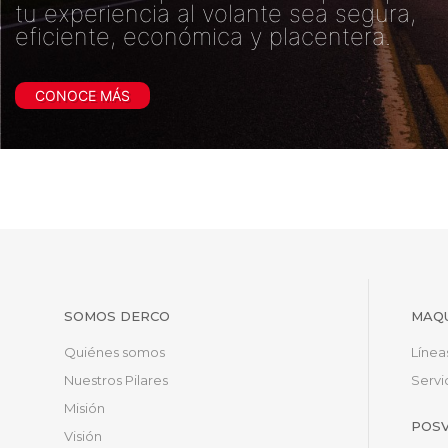
tu experiencia al volante sea segura,
eficiente, económica y placentera.
CONOCE MÁS
SOMOS DERCO
MAQU
Quiénes somos
Línea
Nuestros Pilares
Servi
Misión
POS
Visión