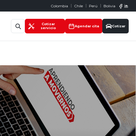
Colombia
Chile
Perú
Bolivia
Abrir búsqueda
Cotizar
Agendar cita
Cotizar
servicio