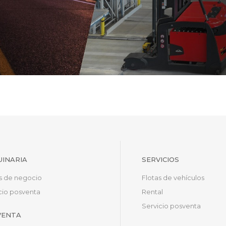
INARIA
SERVICIOS
s de negocio
Flotas de vehículos
cio posventa
Rental
Servicio posventa
VENTA