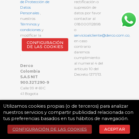
de Protección de
rectificación o
Datos
supresión de
Personales
,
datos por favor
nuestros
contactar al
Términos y
018000112898
condiciones
y
o
modificar la
servicioalcliente@derco.com.co
,
en caso
CONFIGURACIÓN
DE LAS COOKIES
contrario
daremos
.
cumplimiento
al numeral 4 del
Derco
artículo 10 del
Colombia
Decreto 1377/13.
S.A.S NIT
900.327.290-9
Calle 99 # 69C
41 Bogota
Utilizamos cookies propias (o de terceros) para analizar
nuestros servicios y compartir publicidad relacionada con
tus preferencias basados en tus hábitos de navegación.
CONFIGURACIÓN DE LAS COOKIES
ACEPTAR