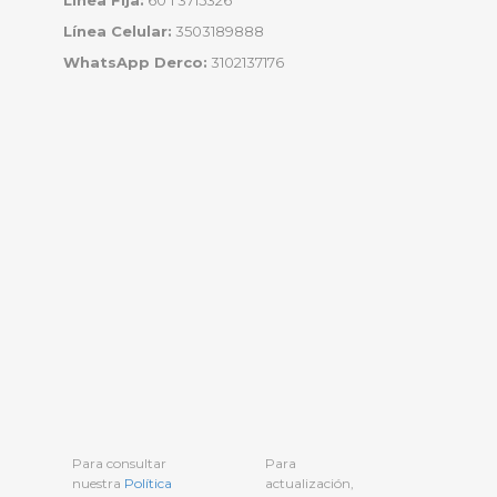
Línea Fija:
60 1 3715326
Línea Celular:
3503189888
WhatsApp Derco:
3102137176
Para consultar
Para
nuestra
Política
actualización,