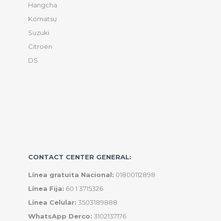
Hangcha
Komatsu
Suzuki
Citroën
DS
CONTACT CENTER GENERAL:
Línea gratuita Nacional:
01800112898
Línea Fija:
60 1 3715326
Línea Celular:
3503189888
WhatsApp Derco:
3102137176