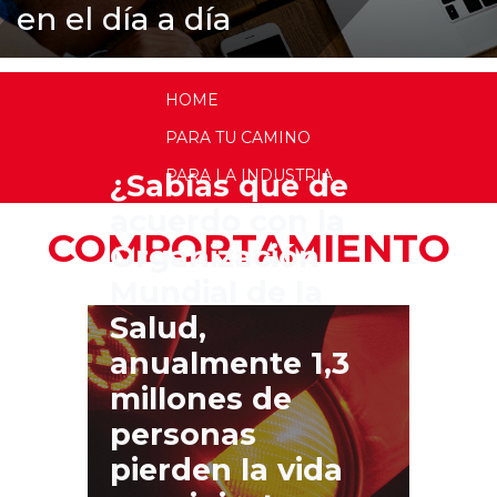
en el día a día
HOME
PARA TU CAMINO
PARA LA INDUSTRIA
¿Sabías que de
acuerdo con la
COMPORTAMIENTO
Organización
Mundial de la
Salud,
anualmente 1,3
millones de
personas
pierden la vida