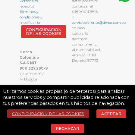
Personales
,
datos por favor
nuestros
contactar al
Términos y
018000112898
condiciones
y
o
modificar la
servicioalcliente@derco.com.co
,
en caso
CONFIGURACIÓN
DE LAS COOKIES
contrario
daremos
.
cumplimiento
al numeral 4 del
Derco
artículo 10 del
Colombia
Decreto 1377/13.
S.A.S NIT
900.327.290-9
Calle 99 # 69C
41 Bogota
Utilizamos cookies propias (o de terceros) para analizar
nuestros servicios y compartir publicidad relacionada con
tus preferencias basados en tus hábitos de navegación.
CONFIGURACIÓN DE LAS COOKIES
ACEPTAR
RECHAZAR
© 2023 Derco SpA. Todos los derechos reservados.