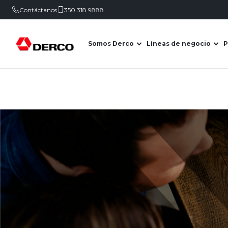
Contáctanos
350 318 9888
Somos Derco
Líneas de negocio
P
Abrir submenú de Somo
Abr