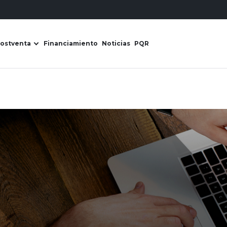
ostventa
Financiamiento
Noticias
PQR
s Derco
ir submenú de Líneas de negocio
Abrir submenú de Postventa