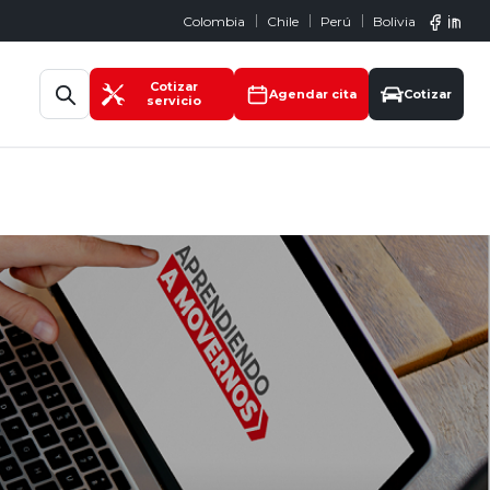
Colombia
Chile
Perú
Bolivia
Abrir búsqueda
Cotizar
Agendar cita
Cotizar
servicio