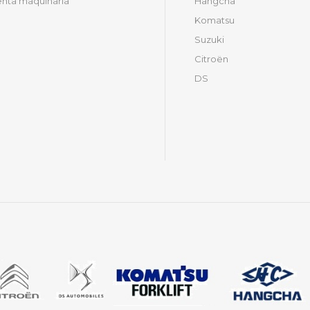
nta maquinaria
Hangcha
Komatsu
Suzuki
Citroën
DS