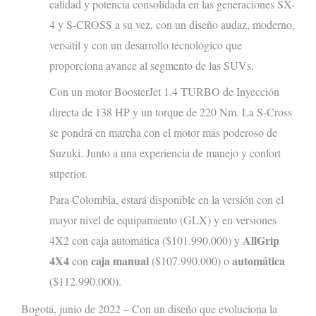
calidad y
potencia
consolidada
en las
g
eneraciones SX-
4 y S-CROSS a su vez, con un diseño audaz,
moderno
,
versátil y
con un desarrollo
tecnológico
que
proporciona avance al
segmento de las
SUVs
.
Con un motor
BoosterJet
1.4 TURBO
de Inyección
directa
de 138 HP y un torque
de
220 Nm. La S-Cross
se pondrá en marcha con el motor más poderoso
de
Suzuki
.
Junto
a
una experiencia de manejo y confort
superior.
Para Colombia, estará disponible en
la versión con el
mayor
nivel de
equipamiento
(
GLX
)
y
en
versiones
AllGrip
4X2 con caja automática ($
101
.990.000) y
4X4
caja manual
automática
con
($10
7
.990.000) o
($11
2
.990.000).
Bogotá,
junio
de 2022 –
Con un diseño
que
evoluciona la