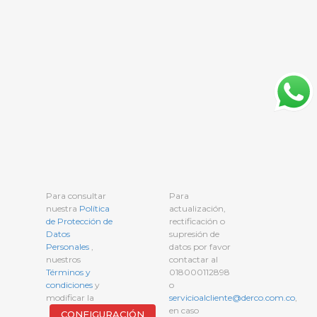
Para consultar
Para
nuestra
Política
actualización,
de Protección de
rectificación o
Datos
supresión de
Personales
,
datos por favor
nuestros
contactar al
Términos y
018000112898
condiciones
y
o
modificar la
servicioalcliente@derco.com.co
,
en caso
CONFIGURACIÓN