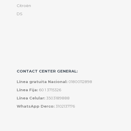
Citroën
DS
CONTACT CENTER GENERAL:
Línea gratuita Nacional:
01800112898
Línea Fija:
60 1 3715326
Línea Celular:
3503189888
WhatsApp Derco:
3102137176