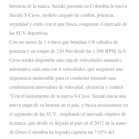
herencia de la marca, Suzuki presenta en Colombia
la
nuev
a
Suzuki
S-Cross
,
modelo
cargado de confort, potencia,
seguridad y estilo
con el que busca conquistar el mercado
de
las
SUV
deportiv
a
s
.
Con un motor de 1.4 litros que brindará 138 caballos de
potencia
y un
torque de
220 Nm desde las 1.500 RPM, la S-
Cross tendrá disponible una caja de velocidades manual o
automática cada una con 6 velocidades, que asegurará una
experiencia memorable para el conductor teniendo una
combinación innovadora de
velocidad,
eficiencia y control.
“Con el lanzamiento de la nueva S-Cross, Suzuki inicia una
nueva etapa de su historia en el país,
y busca
posicionar
se
en
el
segment
o
de las
SU
V
,
am
pli
ando
el mercado objetivo de
la marca, que desde su llegada al país en el 2012 de la mano
de Derco Colombia ha logrado capturar un
7
,
65
% d
el