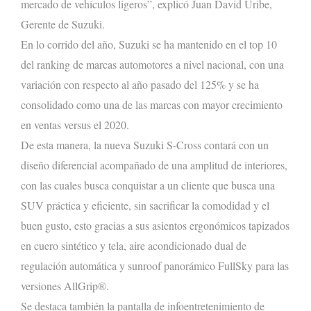
mercado de vehículos ligeros
”,
explicó
Juan David Uribe,
Gerente de Suzuki
.
En lo corrido del año, Suzuki se ha mantenido en el top
10
del ranking de marcas automotores a nivel nacional, con un
a
variación con respecto al año pasado del
125
% y se
ha
consolidado como una de las marcas con mayor crecimiento
en ventas versus el 2020.
De esta manera, l
a nueva Suzuki S-Cross
contará con un
diseño diferencial acompañado de una
amplitud
de
interiores,
con las cuales busca conquistar a un cliente que busca una
SUV práctica y eficiente, sin sacrificar la comodidad y el
buen gusto, esto gracias a sus asientos ergonómicos tapizados
en cuero sintético
y tela
, aire acondicionado
dual
de
regulación automática
y
sunroof
panorámico
FullSky
para las
versiones
AllGrip
®
.
Se destaca también la pantalla de infoentretenimiento de