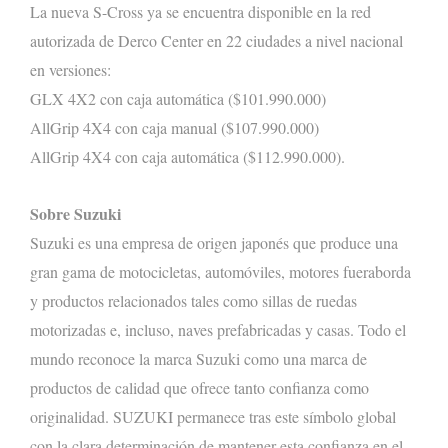
La nueva S-Cross
ya se encuentra
disponible en la red
autorizada de Derco Center en 22 ciudades a nivel nacional
en versiones:
GLX 4X2 con caja automática ($
101
.990.000)
AllGrip
4X4 con caja manual ($10
7
.990.000)
AllGrip
4X4 con caja
automática ($11
2
.990.000).
Sobre Suzuki
Suzuki es una empresa de origen
japonés
que produce una
gran gama de motocicletas, automóviles, motores fueraborda
y productos relacionados tales como sillas de ruedas
motorizadas e, incluso, naves prefabricadas y casas. Todo el
mundo reconoce la marca Suzuki como una marca de
productos de calidad que ofrece tanto confianza como
originalidad. SUZUKI permanece tras este símbolo global
con la clara determinación de mantener esta confianza en el