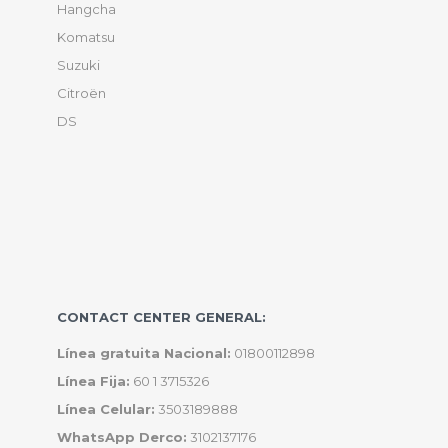
Hangcha
Komatsu
Suzuki
Citroën
DS
CONTACT CENTER GENERAL:
Línea gratuita Nacional:
01800112898
Línea Fija:
60 1 3715326
Línea Celular:
3503189888
WhatsApp Derco:
3102137176