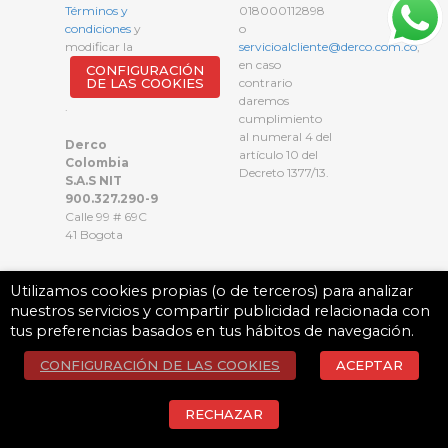
Términos y
018000112898
condiciones
y
o
modificar la
servicioalcliente@derco.com.co
,
en caso
CONFIGURACIÓN
DE LAS COOKIES
contrario
daremos
.
cumplimiento
al numeral 4 del
Derco
artículo 10 del
Colombia
Decreto 1377/13.
S.A.S NIT
900.327.290-9
Calle 99 # 69C
41 Bogota
Utilizamos cookies propias (o de terceros) para analizar
nuestros servicios y compartir publicidad relacionada con
tus preferencias basados en tus hábitos de navegación.
CONFIGURACIÓN DE LAS COOKIES
ACEPTAR
RECHAZAR
© 2023 Derco SpA. Todos los derechos reservados.