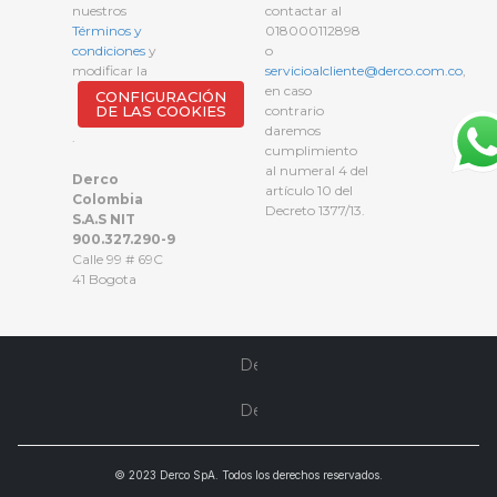
nuestros
contactar al
Términos y
018000112898
condiciones
y
o
modificar la
servicioalcliente@derco.com.co
,
en caso
CONFIGURACIÓN
DE LAS COOKIES
contrario
daremos
.
cumplimiento
al numeral 4 del
Derco
artículo 10 del
Colombia
Decreto 1377/13.
S.A.S NIT
900.327.290-9
Calle 99 # 69C
41 Bogota
© 2023 Derco SpA. Todos los derechos reservados.