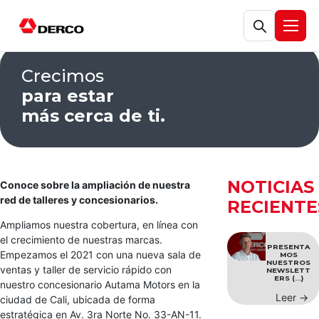
Abrir búsqueda
Abrir
Crecimos
para estar
más cerca de ti.
NOTICIAS
Conoce sobre la ampliación de nuestra
red de talleres y concesionarios.
RECIENTE
Ampliamos nuestra cobertura, en línea con
el crecimiento de nuestras marcas.
PRESENTA
Empezamos el 2021 con una nueva sala de
MOS
NUESTROS
ventas y taller de servicio rápido con
NEWSLETT
ERS (...)
nuestro concesionario Autama Motors en la
Leer →
ciudad de Cali, ubicada de forma
estratégica en Av. 3ra Norte No. 33-AN-11.