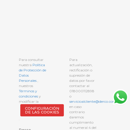
Para consultar
Para
nuestra
Política
actualización,
de Protección de
rectificación o
Datos
supresión de
Personales
,
datos por favor
nuestros
contactar al
Términos y
018000112898
condiciones
y
o
modificar la
servicioalcliente@derco.com.co
,
en caso
CONFIGURACIÓN
DE LAS COOKIES
contrario
daremos
.
cumplimiento
al numeral 4 del
Derco