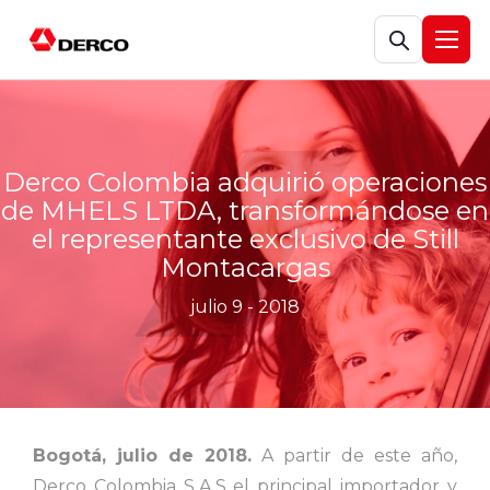
Abrir búsqueda
Abrir
Derco Colombia adquirió operaciones
de MHELS LTDA, transformándose en
el representante exclusivo de Still
Montacargas
julio 9 - 2018
Bogotá, julio de 2018.
A partir de este año,
Derco Colombia S.A.S el principal importador y