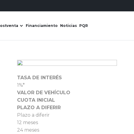
ostventa
Financiamiento
Noticias
PQR
s Derco
ir submenú de Líneas de negocio
Abrir submenú de Postventa
TASA DE INTERÉS
1%*
VALOR DE VEHÍCULO
CUOTA INICIAL
PLAZO A DIFERIR
Plazo a diferir
12 meses
24 meses