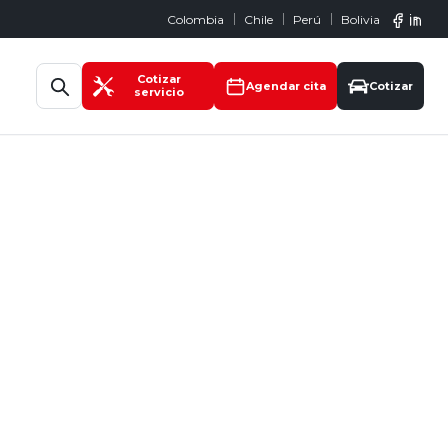
Colombia
Chile
Perú
Bolivia
Abrir búsqueda
Cotizar
Agendar cita
Cotizar
servicio