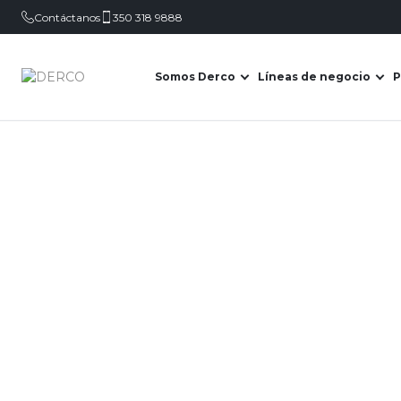
Contáctanos
350 318 9888
Somos Derco
Líneas de negocio
P
Abrir submenú de Somo
Abr