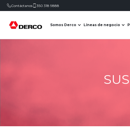
Contáctanos
350 318 9888
Somos Derco
Líneas de negocio
P
Abrir submenú de Somo
Abr
SUS