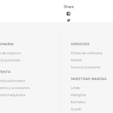
Share
INARIA
SERVICIOS
s de negocio
Flotas de vehículos
cio posventa
Rental
Servicio posventa
VENTA
NUESTRAS MARCAS
nta automotriz
stos y accesorios
Linde
nta maquinaria
Hangcha
Komatsu
Suzuki