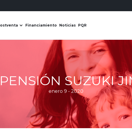
ostventa
Financiamiento
Noticias
PQR
s Derco
ir submenú de Líneas de negocio
Abrir submenú de Postventa
PENSIÓN SUZUKI J
enero 9 - 2020