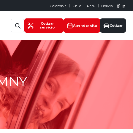
Colombia
Chile
Perú
Bolivia
Abrir búsqueda
Cotizar
Agendar cita
Cotizar
servicio
IMNY