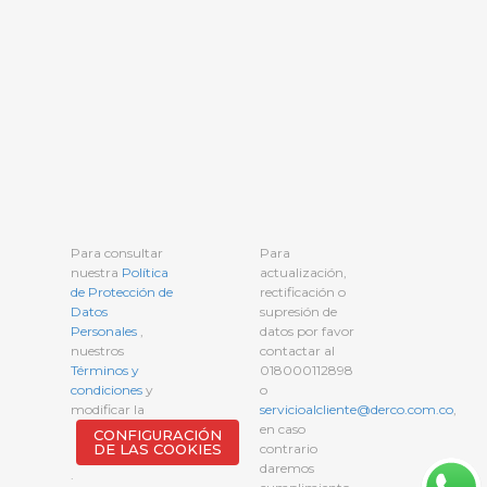
Para consultar
Para
nuestra
Política
actualización,
de Protección de
rectificación o
Datos
supresión de
Personales
,
datos por favor
nuestros
contactar al
Términos y
018000112898
condiciones
y
o
modificar la
servicioalcliente@derco.com.co
,
en caso
CONFIGURACIÓN
DE LAS COOKIES
contrario
daremos
.