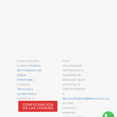
Para consultar
Para
nuestra
Política
actualización,
de Protección de
rectificación o
Datos
supresión de
Personales
,
datos por favor
nuestros
contactar al
Términos y
018000112898
condiciones
y
o
modificar la
servicioalcliente@derco.com.co
,
en caso
CONFIGURACIÓN
DE LAS COOKIES
contrario
daremos
.