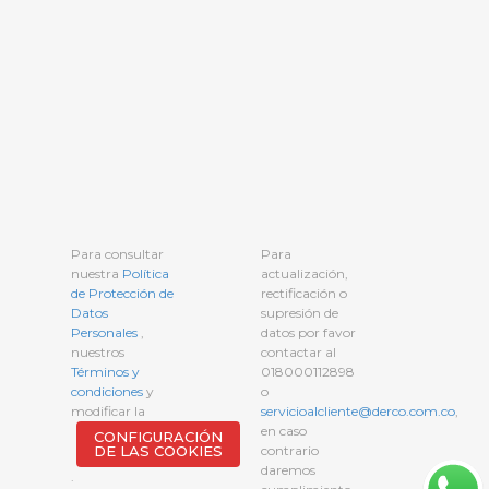
Para consultar
Para
nuestra
Política
actualización,
de Protección de
rectificación o
Datos
supresión de
Personales
,
datos por favor
nuestros
contactar al
Términos y
018000112898
condiciones
y
o
modificar la
servicioalcliente@derco.com.co
,
en caso
CONFIGURACIÓN
DE LAS COOKIES
contrario
daremos
.