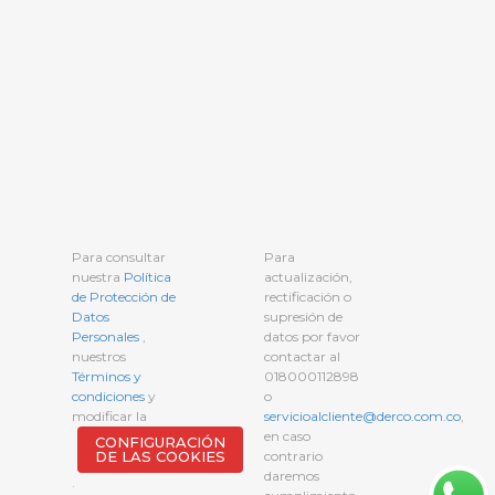
Para consultar
Para
nuestra
Política
actualización,
de Protección de
rectificación o
Datos
supresión de
Personales
,
datos por favor
nuestros
contactar al
Términos y
018000112898
condiciones
y
o
modificar la
servicioalcliente@derco.com.co
,
en caso
CONFIGURACIÓN
DE LAS COOKIES
contrario
daremos
.