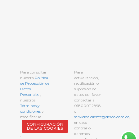
Para consultar
Para
nuestra
Política
actualización,
de Protección de
rectificación o
Datos
supresión de
Personales
,
datos por favor
nuestros
contactar al
Términos y
018000112898
condiciones
y
o
modificar la
servicioalcliente@derco.com.co
,
en caso
CONFIGURACIÓN
DE LAS COOKIES
contrario
daremos
.