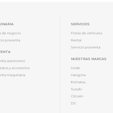
INARIA
SERVICIOS
s de negocio
Flotas de vehículos
cio posventa
Rental
Servicio posventa
VENTA
NUESTRAS MARCAS
nta automotriz
stos y accesorios
Linde
nta maquinaria
Hangcha
Komatsu
Suzuki
Citroën
DS