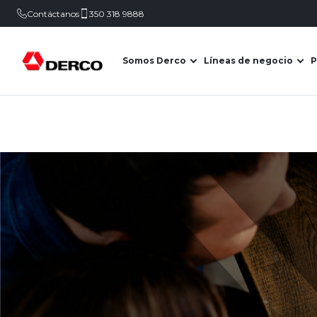
Contáctanos
350 318 9888
Somos Derco
Líneas de negocio
P
Abrir submenú de Somo
Abr