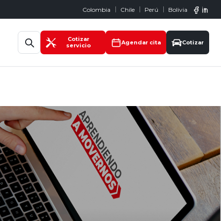
Colombia
Chile
Perú
Bolivia
Abrir búsqueda
Cotizar
Agendar cita
Cotizar
servicio