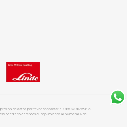
supresión de datos por favor contactar al 018000112898 o
caso contrario daremos cumplimiento al numeral 4 del