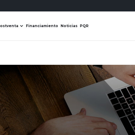
ostventa
Financiamiento
Noticias
PQR
s Derco
ir submenú de Líneas de negocio
Abrir submenú de Postventa